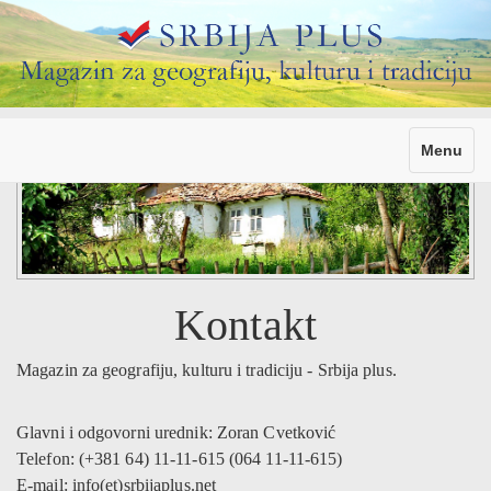
Toggle
Menu
navigati
Kontakt
Magazin za geografiju, kulturu i tradiciju - Srbija plus.
Glavni i odgovorni urednik: Zoran Cvetković
Telefon: (+381 64) 11-11-615 (064 11-11-615)
E-mail: info(et)srbijaplus.net