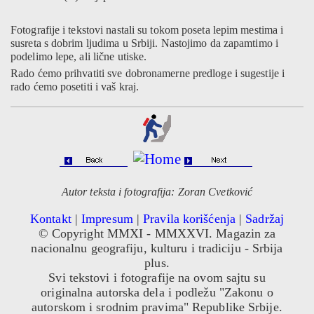
Fotografije i tekstovi nastali su tokom poseta lepim mestima i
susreta s dobrim ljudima u Srbiji. Nastojimo da zapamtimo i
podelimo lepe, ali lične utiske.
Rado ćemo prihvatiti sve dobronamerne predloge i sugestije i
rado ćemo posetiti i vaš kraj.
Autor teksta i fotografija: Zoran Cvetković
Kontakt
|
Impresum
|
Pravila korišćenja
|
Sadržaj
© Copyright MMXI - MMXXVI. Magazin za
nacionalnu geografiju, kulturu i tradiciju - Srbija
plus.
Svi tekstovi i fotografije na ovom sajtu su
originalna autorska dela i podležu "Zakonu o
autorskom i srodnim pravima" Republike Srbije.