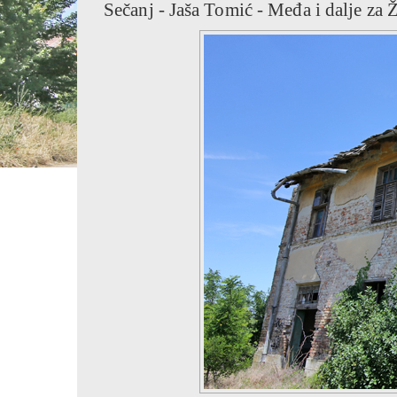
Sečanj - Jaša Tomić - Međa i dalje za