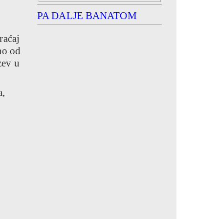
PA DALJE BANATOM
raćaj
no od
zev u
a,