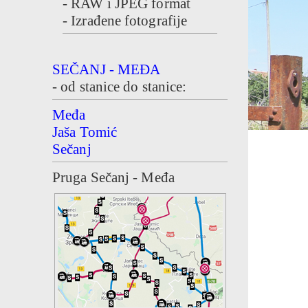
- RAW i JPEG format
- Izrađene fotografije
SEČANJ - MEĐA
- od stanice do stanice:
Međa
Jaša Tomić
Sečanj
Pruga Sečanj - Međa