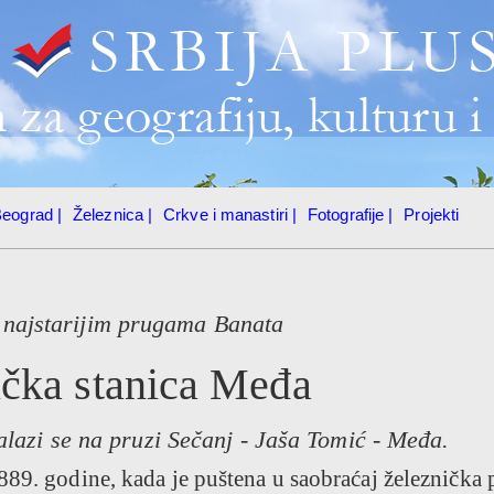
eograd |
Železnica |
Crkve i manastiri |
Fotografije |
Projekti
 najstarijim prugama Banata
ička stanica Međa
lazi se na pruzi Sečanj - Jaša Tomić - Međa.
889. godine, kada je puštena u saobraćaj železnička 