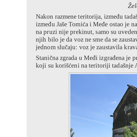
Žel
Nakon razmene teritorija, između tada
između Jaše Tomića i Međe ostao je n
na pruzi nije prekinut, samo su uvede
njih bilo je da voz ne sme da se zausta
jednom slučaju: voz je zaustavila krava
Stanična zgrada u Međi izgrađena je pr
koji su korišćeni na teritoriji tadašnje