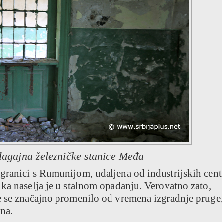
lagajna železničke stanice Međa
granici s Rumunijom, udaljena od industrijskih cent
ka naselja je u stalnom opadanju. Verovatno zato,
e se značajno promenilo od vremena izgradnje pruge
na.