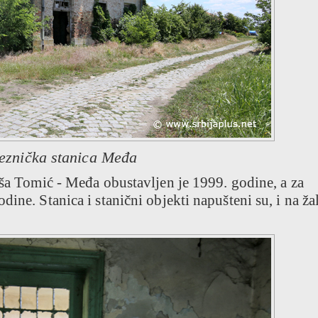
eznička stanica Međa
aša Tomić - Međa obustavljen je 1999. godine, a za
ine. Stanica i stanični objekti napušteni su, i na žal