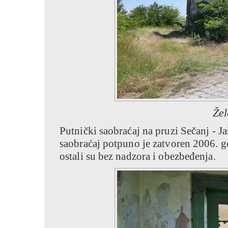
Žel
Putnički saobraćaj na pruzi Sečanj - J
saobraćaj potpuno je zatvoren 2006. god
ostali su bez nadzora i obezbeđenja.