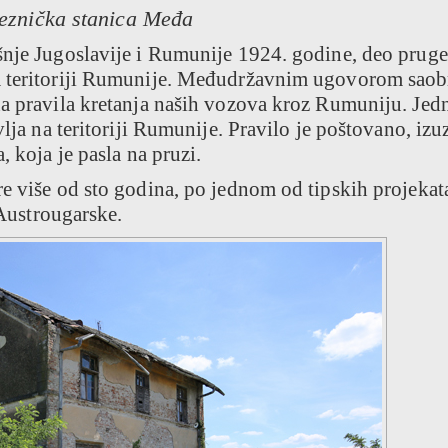
eznička stanica Međa
šnje Jugoslavije i Rumunije 1924. godine, deo pruge
a teritoriji Rumunije. Međudržavnim ugovorom saob
na pravila kretanja naših vozova kroz Rumuniju. Jed
vlja na teritoriji Rumunije. Pravilo je poštovano, izu
, koja je pasla na pruzi.
e više od sto godina, po jednom od tipskih projekat
 Austrougarske.