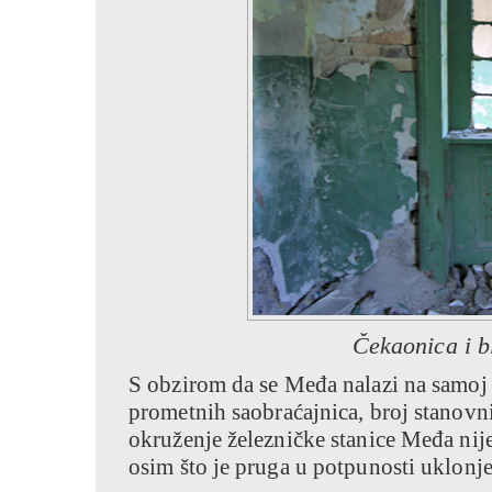
Čekaonica i b
S obzirom da se Međa nalazi na samoj 
prometnih saobraćajnica, broj stanovni
okruženje železničke stanice Međa nij
osim što je pruga u potpunosti uklonje