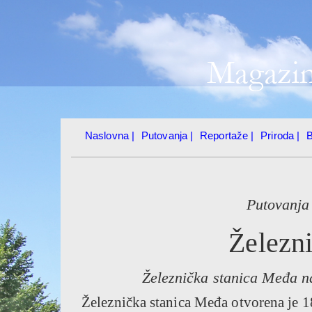
Naslovna |
Putovanja |
Reportaže |
Priroda |
B
Putovanja
Železn
Železnička stanica Međa na
Železnička stanica Međa otvorena je 1