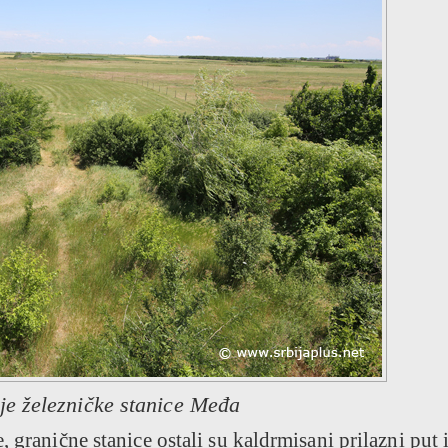
e železničke stanice Međa
 granične stanice ostali su kaldrmisani prilazni put 