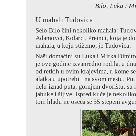
Bilo, Luka i M
U mahali Tudovica
Selo Bilo čini nekoliko mahala: Tudov
Adamovci, Kolarci, Preinci, koja je d
mahala, u koju stižemo, je Tudovica.
Naši domaćini su Luka i Mirka Dimitro
je ove godine izvanredno rodila, u dn
od retkih u ovim krajevima, u kome se 
alatka u upotrebi i na svom mestu. Put
delu iznad puta, gornjem dvorištu, s
jabuke i šljive. Ispred kuće je nekolik
tom hladu ne oseća se 35 stepeni avgu