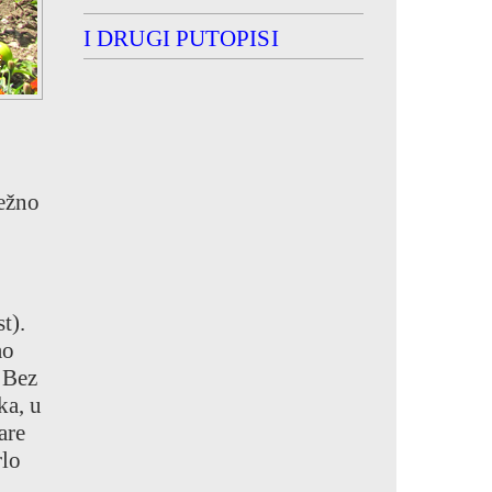
I DRUGI PUTOPISI
težno
t).
ao
 Bez
ka, u
are
rlo