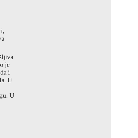
i,
va
ljiva
o je
da i
la. U
agu. U