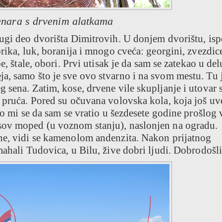
senara s drvenim alatkama
rugi deo dvorišta Dimitrovih. U donjem dvorištu, is
rika, luk, boranija i mnogo cveća: georgini, zvezdic
e, štale, obori. Prvi utisak je da sam se zatekao u del
a, samo što je sve ovo stvarno i na svom mestu. Tu 
 sena. Zatim, kose, drvene vile skupljanje i utovar s
d pruća. Pored su očuvana volovska kola, koja još uv
lo mi se da sam se vratio u šezdesete godine prošlog 
sov moped (u voznom stanju), naslonjen na ogradu.
ne, vidi se kamenolom andenzita. Nakon prijatnog
ahali Tudovica, u Bilu, žive dobri ljudi. Dobrodošli