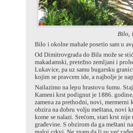
Bilo,
Bilo i okolne mahale posetio sam u av
Od Dimitrovgrada do Bila može se stići
makadamski, pretežno zemljani i proh
Lukavice, pa uz samu bugarsku granicu
kojim se pravcem ide, a najbolje je nap
Nailazimo na lepu hrastovu šumu. Staj
Kameni krst podignut je 1886. godine, 
zamena za prethodni, novi, mermerni k
obzira na dobru volju meštana, novi k
kome se nalazi. Srećom, stari krst nije
građevine. S obzirom da ga meštani naz
maloj crkvi. Ne znam da li su već rađe