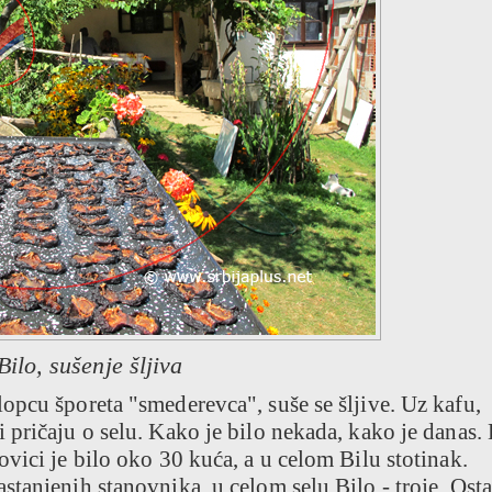
Bilo, sušenje šljiva
opcu šporeta "smederevca", suše se šljive. Uz kafu,
pričaju o selu. Kako je bilo nekada, kako je danas.
vici je bilo oko 30 kuća, a u celom Bilu stotinak.
tanjenih stanovnika, u celom selu Bilo - troje. Osta