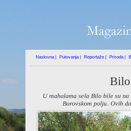
Naslovna |
Putovanja |
Reportaže |
Priroda |
B
Bilo
U mahalama sela Bilo bile su na c
Borovskom polju. Ovih dan