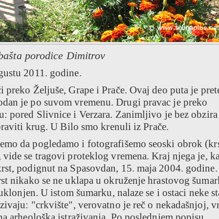
 bašta porodice Dimitrov
gustu 2011. godine.
 preko Željuše, Grape i Prače. Ovaj deo puta je pre
odan je po suvom vremenu. Drugi pravac je preko
: pored Slivnice i Verzara. Zanimljivo je bez obzira
raviti krug. U Bilo smo krenuli iz Prače.
emo da pogledamo i fotografišemo seoski obrok (krs
vide se tragovi proteklog vremena. Kraj njega je, k
rst, podignut na Spasovdan, 15. maja 2004. godine.
rst nikako se ne uklapa u okruženje hrastovog šumar
 uklonjen. U istom šumarku, nalaze se i ostaci neke st
ivaju: "crkvište", verovatno je reč o nekadašnjoj, v
na arheološka istraživanja. Po poslednjem popisu