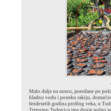
Malo dalje na suncu, poređane po pokl
hladnu vodu i poneku rakiju, domaćini 
šezdesetih godina prošlog veka, u Tudo
Trenutno Tudovica ima dvoje stalno nas