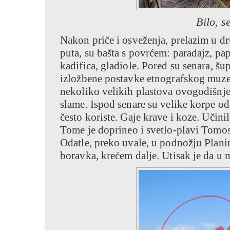
Bilo, 
Nakon priče i osveženja, prelazim u d
puta, su bašta s povrćem: paradajz, pap
kadifica, gladiole. Pored su senara, šup
izložbene postavke etnografskog muzej
nekoliko velikih plastova ovogodišnjeg
slame. Ispod senare su velike korpe o
često koriste. Gaje krave i koze. Učini
Tome je doprineo i svetlo-plavi Tomo
Odatle, preko uvale, u podnožju Plani
boravka, krećem dalje. Utisak je da u m