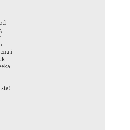
pod
e,
u
je
ena i
ek
veka.
 ste!