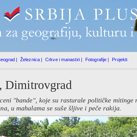
eograd |
Železnica |
Crkve i manastiri |
Fotografije |
Projekti
, Dimitrovgrad
eni "bande", koje su rasturale političke mitinge 
a, u mahalama se suše šljive i peče rakija.