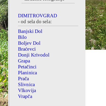
DIMITROVGRAD
- od sela do sela:
Banjski Dol
Bilo
Boljev Dol
Braćevci
Donji Krivodol
Grapa
Petačinci
Planinica
Prača
Slivnica
Vlkovija
Vrapča