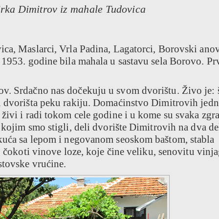
irka Dimitrov iz mahale Tudovica
ica, Maslarci, Vrla Padina, Lagatorci, Borovski anov
o 1953. godine bila mahala u sastavu sela Borovo. Pr
v. Srdačno nas dočekuju u svom dvorištu. Živo je: š
u dvorišta peku rakiju. Domaćinstvo Dimitrovih jedn
živi i radi tokom cele godine i u kome su svaka zgra
 kojim smo stigli, deli dvorište Dimitrovih na dva de
u kuća sa lepom i negovanom seoskom baštom, stabla
o čokoti vinove loze, koje čine veliku, senovitu vinj
stovske vrućine.