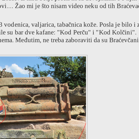
popovi… Žao mi je što nisam video neku od tih Braćeva
3 vodenica, valjarica, tabačnica kože. Posla je bilo i 
ile su bar dve kafane: "Kod Perču" i "Kod Kolčini".
nema. Međutim, ne treba zaboraviti da su Braćevčani