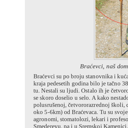
Braćevci, naš dom
Braćevci su po broju stanovnika i kuć
kraja pedesetih godina bilo je tačno 38
tu. Nestali su ljudi. Ostalo ih je četvo
se skoro doselio u selo. A kako nestado
polusrušenoj, četvororazrednoj školi,
oko 5-6km) od Braćevaca. Tu su svoje 
agronomi, stomatolozi, lekari i profeso
Smederevu, pa i u Sremskoj Kamenici. 