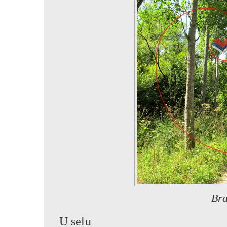
Bra
U selu