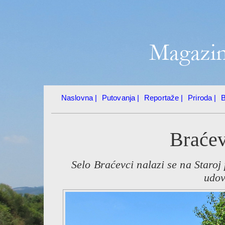
Naslovna |
Putovanja |
Reportaže |
Priroda |
B
Braćev
Selo Braćevci nalazi se na Staroj p
udov