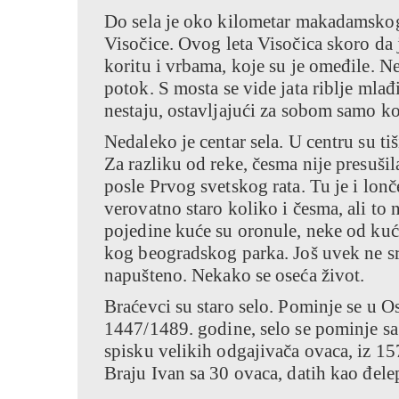
Do sela je oko kilometar makadamskog,
Visočice. Ovog leta Visočica skoro da 
koritu i vrbama, koje su je omeđile. Ne 
potok. S mosta se vide jata riblje mla
nestaju, ostavljajući za sobom samo k
Nedaleko je centar sela. U centru su ti
Za razliku od reke, česma nije presuši
posle Prvog svetskog rata. Tu je i lon
verovatno staro koliko i česma, ali to
pojedine kuće su oronule, neke od kuć
kog beogradskog parka. Još uvek ne sre
napušteno. Nekako se oseća život.
Braćevci su staro selo. Pominje se u O
1447/1489. godine, selo se pominje s
spisku velikih odgajivača ovaca, iz 15
Braju Ivan sa 30 ovaca, datih kao đel