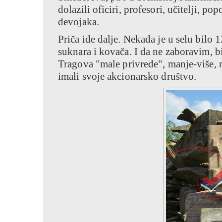
dolazili oficiri, profesori, učitelji, 
devojaka.
Priča ide dalje. Nekada je u selu bilo 1
suknara i kovača. I da ne zaboravim, b
Tragova "male privrede", manje-više, 
imali svoje akcionarsko društvo.