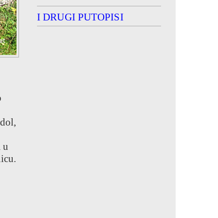
I DRUGI PUTOPISI
o
dol,
 u
icu.