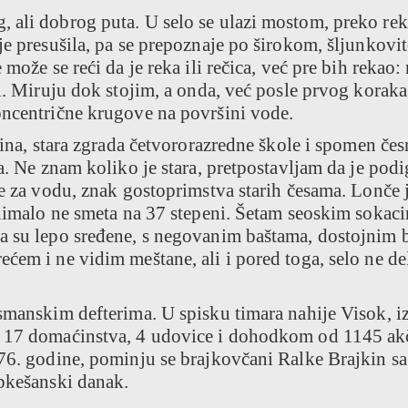
 ali dobrog puta. U selo se ulazi mostom, preko re
je presušila, pa se prepoznaje po širokom, šljunkov
može se reći da je reka ili rečica, već pre bih rekao:
đi. Miruju dok stojim, a onda, već posle prvog koraka
oncentrične krugove na površini vode.
šina, stara zgrada četvororazredne škole i spomen če
la. Ne znam koliko je stara, pretpostavljam da je pod
če za vodu, znak gostoprimstva starih česama. Lonče 
 nimalo ne smeta na 37 stepeni. Šetam seoskim sokac
a su lepo sređene, s negovanim baštama, dostojnim 
ćem i ne vidim meštane, ali i pored toga, selo ne de
smanskim defterima. U spisku timara nahije Visok, i
a 17 domaćinstva, 4 udovice i dohodkom od 1145 ak
76. godine, pominju se brajkovčani Ralke Brajkin sa
epkešanski danak.