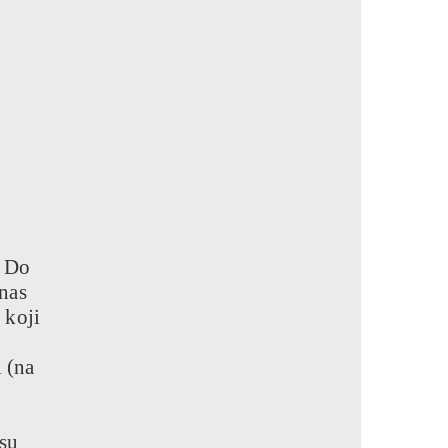
. Do
anas
 koji
 (na
 su