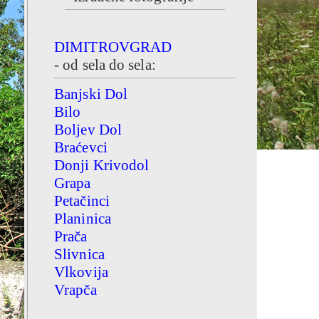
DIMITROVGRAD
- od sela do sela:
Banjski Dol
Bilo
Boljev Dol
Braćevci
Donji Krivodol
Grapa
Petačinci
Planinica
Prača
Slivnica
Vlkovija
Vrapča