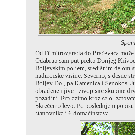
Spom
Od Dimitrovgrada do Braćevaca može se
Odabrao sam put preko Donjeg Krivod
Boljevskim poljem, središnim delom st
nadmorske visine. Severno, s desne stra
Boljev Dol, pa Kamenica i Senokos. Juž
obrađene njive i živopisne skupine dr
pozadini. Prolazimo kroz selo Izatovc
Skrećemo levo. Po poslednjem popisu 
stanovnika i 6 domaćinstava.