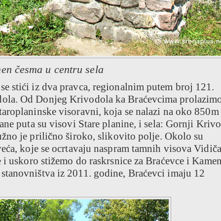
en česma u centru sela
 stići iz dva pravca, regionalnim putem broj 121.
ola. Od Donjeg Krivodola ka Braćevcima prolazim
aroplaninske visoravni, koja se nalazi na oko 850m
ne puta su visovi Stare planine, i sela: Gornji Krivo
no je prilično široko, slikovito polje. Okolo su
veća, koje se ocrtavaju naspram tamnih visova Vidiča
e i uskoro stižemo do raskrsnice za Braćevce i Kamen
stanovništva iz 2011. godine, Braćevci imaju 12