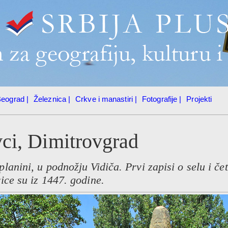
eograd |
Železnica |
Crkve i manastiri |
Fotografije |
Projekti
ci, Dimitrovgrad
lanini, u podnožju Vidiča. Prvi zapisi o selu i čet
ice su iz 1447. godine.