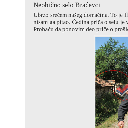
Neobično selo Braćevci
Ubrzo srećem našeg domaćina. To je Il
nisam ga pitao. Čedina priča o selu 
Probaću da ponovim deo priče o prošlo