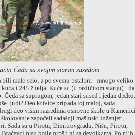
aćin Čeda sa svojim starim susedom
a bili malo selo, a po svemu ostalom - mnogo veliko
 kuća i 245 žitelja. Kuće su (u različitom stanju) i d
ro: Čeda sa suprugom, jedan stari sused i jedan dečko,
še ljudi? Deo krivice pripada toj maloj, sada
 drugi deo višim razredima osnovne škole u Kamenici
školovanje započeli sadašnji mašinski inženjeri,
ri. Sada su u Pirotu, Dimitrovgradu, Nišu, Pirotu,
Braćevci nisu bolje prošli ni sa devojkama. Po njih