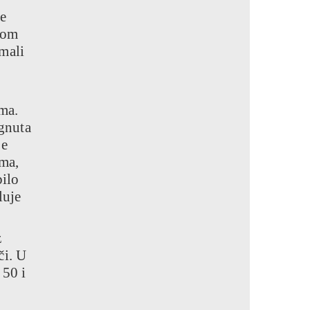
ke
itom
 mali
sma.
ignuta
je
ima,
bilo
luje
z
či. U
 50 i