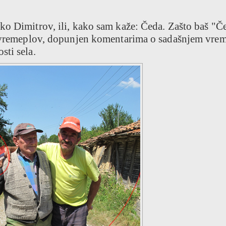
ko Dimitrov, ili, kako sam kaže: Čeda. Zašto baš "Č
je vremeplov, dopunjen komentarima o sadašnjem vre
sti sela.