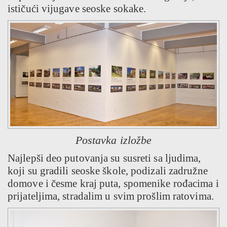
ističući vijugave seoske sokake.
Postavka izložbe
Najlepši deo putovanja su susreti sa ljudima,
koji su gradili seoske škole, podizali zadružne
domove i česme kraj puta, spomenike rođacima i
prijateljima, stradalim u svim prošlim ratovima.