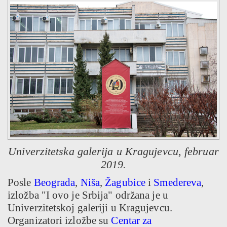
Univerzitetska galerija u Kragujevcu, februar
2019.
Posle
Beograda
,
Niša
,
Žagubice
i
Smedereva
,
izložba "I ovo je Srbija" održana je u
Univerzitetskoj galeriji u Kragujevcu.
Organizatori izložbe su
Centar za