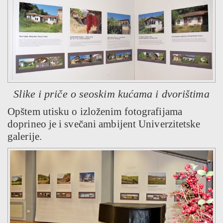
Slike i priče o seoskim kućama i dvorištima
Opštem utisku o izloženim fotografijama
doprineo je i svečani ambijent Univerzitetske
galerije.