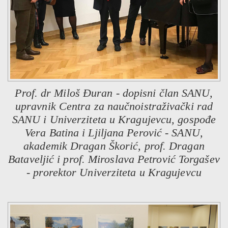
Prof. dr Miloš Đuran - dopisni član SANU,
upravnik Centra za naučnoistraživački rad
SANU i Univerziteta u Kragujevcu, gospođe
Vera Batina i Ljiljana Perović - SANU,
akademik Dragan Škorić, prof. Dragan
Bataveljić i prof. Miroslava Petrović Torgašev
- prorektor Univerziteta u Kragujevcu