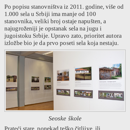
Po popisu stanovništva iz 2011. godine, više od
1.000 sela u Srbiji ima manje od 100
stanovnika, veliki broj ostaje napušten, a
najugroženiji je opstanak sela na jugu i
jugoistoku Srbije. Upravo zato, prioritet autora
izložbe bio je da prvo poseti sela koja nestaju.
Seoske škole
Prateći stare, ponekad teško čitljive, ili