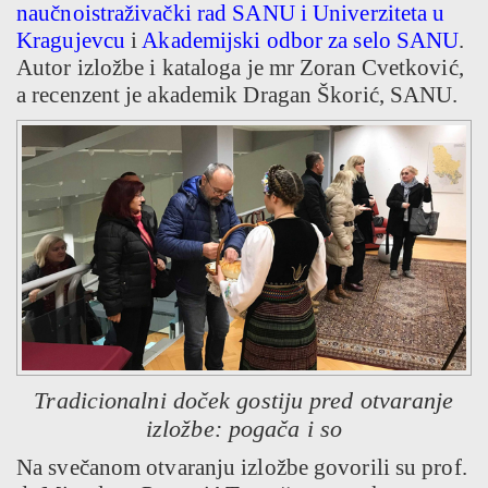
naučnoistraživački rad SANU
i
Univerziteta u
Kragujevcu
i
Akademijski odbor za selo SANU
.
Autor izložbe i kataloga je mr Zoran Cvetković,
a recenzent je akademik Dragan Škorić, SANU.
Tradicionalni doček gostiju pred otvaranje
izložbe: pogača i so
Na svečanom otvaranju izložbe govorili su prof.