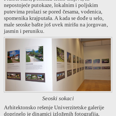
nepostojeće putokaze, lokalnim i poljskim
putevima prolazi se pored česama, vodenica,
spomenika krajputaša. A kada se dođe u selo,
male seoske bašte još uvek mirišu na jorgovan,
jasmin i peruniku.
Seoski sokaci
Arhitektonsko rešenje Univerzitetske galerije
doprinelo je dinamici izloženih fotografija,