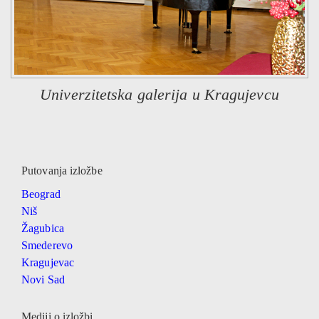
Univerzitetska galerija u Kragujevcu
Putovanja izložbe
Beograd
Niš
Žagubica
Smederevo
Kragujevac
Novi Sad
Mediji o izložbi