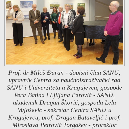
Prof. dr Miloš Đuran - dopisni član SANU,
upravnik Centra za naučnoistraživački rad
SANU i Univerziteta u Kragujevcu, gospođe
Vera Batina i Ljiljana Perović - SANU,
akademik Dragan Škorić, gospođa Lela
Vujošević - sekretar Centra SANU u
Kragujevcu, prof. Dragan Bataveljić i prof.
Miroslava Petrović Torgašev - prorektor