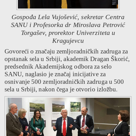
Gospođa Lela Vujošević, sekretar Centra
SANU i Profesorka dr Miroslava Petrović
Torgašev, prorektor Univerziteta u
Kragujevcu
Govoreći o značaju zemljoradničkih zadruga za
opstanak sela u Srbiji, akademik Dragan Škorić,
predsednik Akademijskog odbora za selo
SANU, naglasio je značaj inicijative za
osnivanje 500 zemljoradničkih zadruga u 500
sela u Srbiji, nakon čega je otvorio izložbu.