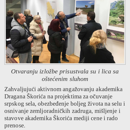
Otvaranju izložbe prisustvala su i lica sa
oštećenim sluhom
Zahvaljujući aktivnom angažovanju akademika
Dragana Škorića na projektima za očuvanje
srpskog sela, obezbeđenje boljeg života na selu i
osnivanje zemljoradničkih zadruga, mišljenje i
stavove akademika Škorića mediji cene i rado
prenose.