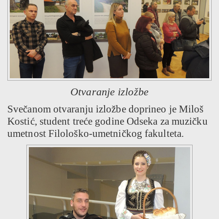
Otvaranje izložbe
Svečanom otvaranju izložbe doprineo je Miloš
Kostić, student treće godine Odseka za muzičku
umetnost Filološko-umetničkog fakulteta.