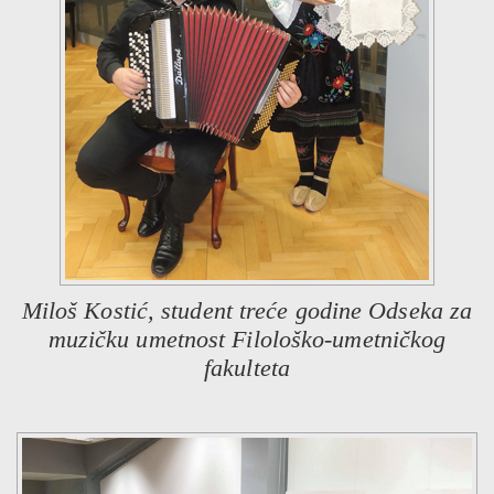
Miloš Kostić, student treće godine Odseka za
muzičku umetnost Filološko-umetničkog
fakulteta