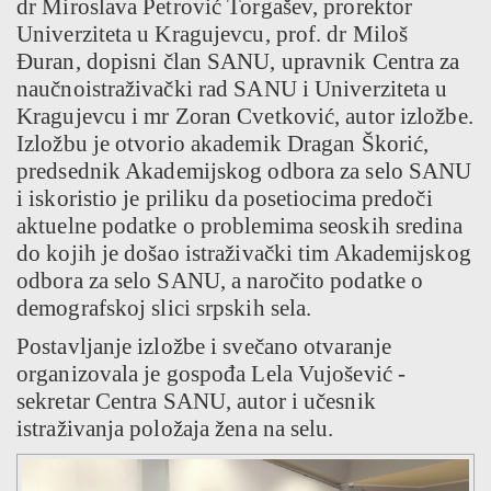
dr Miroslava Petrović Torgašev, prorektor
Univerziteta u Kragujevcu, prof. dr Miloš
Đuran, dopisni član SANU, upravnik Centra za
naučnoistraživački rad SANU i Univerziteta u
Kragujevcu i mr Zoran Cvetković, autor izložbe.
Izložbu je otvorio akademik Dragan Škorić,
predsednik Akademijskog odbora za selo SANU
i iskoristio je priliku da posetiocima predoči
aktuelne podatke o problemima seoskih sredina
do kojih je došao istraživački tim Akademijskog
odbora za selo SANU, a naročito podatke o
demografskoj slici srpskih sela.
Postavljanje izložbe i svečano otvaranje
organizovala je gospođa Lela Vujošević -
sekretar Centra SANU, autor i učesnik
istraživanja položaja žena na selu.