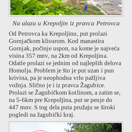
Na ulazu u Krepoljin iz pravca Petrovca
Od Petrovca ka Krepoljinu, put prolazi
Gornjačkom klisurom. Kod manastira
Gornjak, počinje uspon, na kome je najveća
visina 357 mnv, na 2km od Krepoljina.
Odatle prolazi se jednim od najlepših delova
Homolja. Problem je što je put uzan i pun
krivina, pa je neophodna vrlo pažljiva
vožnja. Slično je i iz pravca Žagubice.
Prolazi se Žagubičkom kotlinom, a zatim se,
na 5-6km pre Krepoljina, put se penje do
447 mnv. S tog dela puta pružaju se široki
pogledi na žagubički kraj.