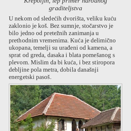
Krepoljin, lep primer narodnog
graditeljstva
U nekom od sledećih dvorišta, veliku kuću
zaklonio je koš. Bez sumnje, stočarstvo je
bilo jedno od pretežnih zanimanja u
prethodnim vremenima. Kuća je delimično
ukopana, temelji su urađeni od kamena, a
sprat od greda, dasaka i blata pomešanog s
plevom. Mislim da bi kuća, i bez stiropora
debljine pola metra, dobila današnji
energetski pasoš.