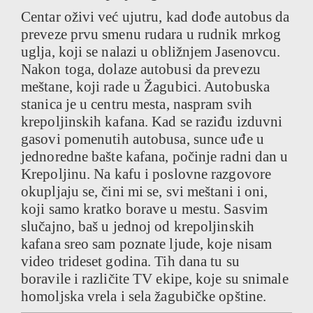
Centar oživi već ujutru, kad dođe autobus da
preveze prvu smenu rudara u rudnik mrkog
uglja, koji se nalazi u obližnjem Jasenovcu.
Nakon toga, dolaze autobusi da prevezu
meštane, koji rade u Žagubici. Autobuska
stanica je u centru mesta, naspram svih
krepoljinskih kafana. Kad se raziđu izduvni
gasovi pomenutih autobusa, sunce uđe u
jednoredne bašte kafana, počinje radni dan u
Krepoljinu. Na kafu i poslovne razgovore
okupljaju se, čini mi se, svi meštani i oni,
koji samo kratko borave u mestu. Sasvim
slučajno, baš u jednoj od krepoljinskih
kafana sreo sam poznate ljude, koje nisam
video trideset godina. Tih dana tu su
boravile i različite TV ekipe, koje su snimale
homoljska vrela i sela žagubičke opštine.