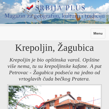
Toggle
Menu
navigati
Krepoljin, Žagubica
Krepoljin je bio opštinska varoš. Opštine
više nema, tu su krepoljinske kafane. A put
Petrovac - Žagubica podseća na jedno od
vrtoglavih čuda bečkog Pratera.