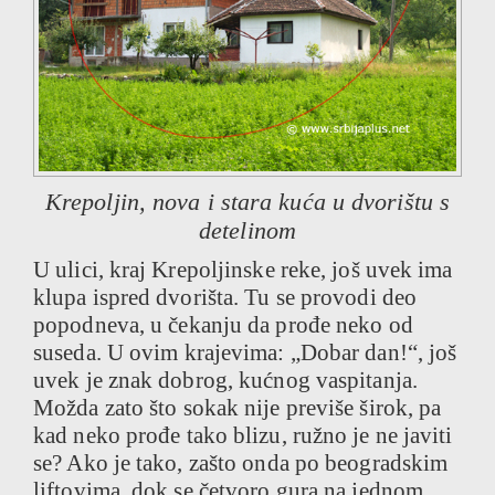
Krepoljin, nova i stara kuća u dvorištu s
detelinom
U ulici, kraj Krepoljinske reke, još uvek ima
klupa ispred dvorišta. Tu se provodi deo
popodneva, u čekanju da prođe neko od
suseda. U ovim krajevima: „Dobar dan!“, još
uvek je znak dobrog, kućnog vaspitanja.
Možda zato što sokak nije previše širok, pa
kad neko prođe tako blizu, ružno je ne javiti
se? Ako je tako, zašto onda po beogradskim
liftovima, dok se četvoro gura na jednom