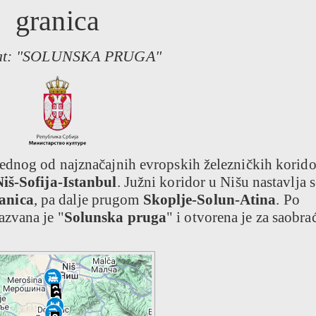
granica
kat: "SOLUNSKA PRUGA"
ednog od najznačajnih evropskih železničkih korido
iš-Sofija-Istanbul
. Južni koridor u Nišu nastavlja s
anica
, pa dalje prugom
Skoplje-Solun-Atina
. Po
zvana je "
Solunska pruga
" i otvorena je za saobra