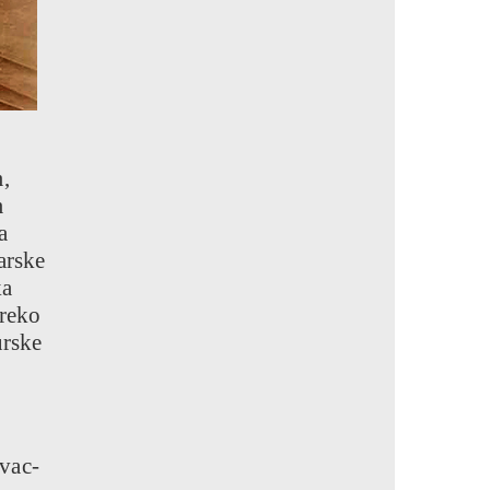
,
m
a
arske
ka
preko
urske
vac-