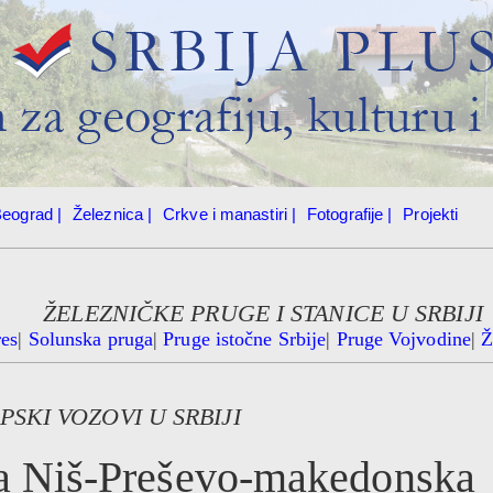
eograd |
Železnica |
Crkve i manastiri |
Fotografije |
Projekti
ŽELEZNIČKE PRUGE I STANICE U SRBIJI
res
|
Solunska pruga
|
Pruge istočne Srbije
|
Pruge Vojvodine
|
Ž
PSKI VOZOVI U SRBIJI
ga Niš-Preševo-makedonska