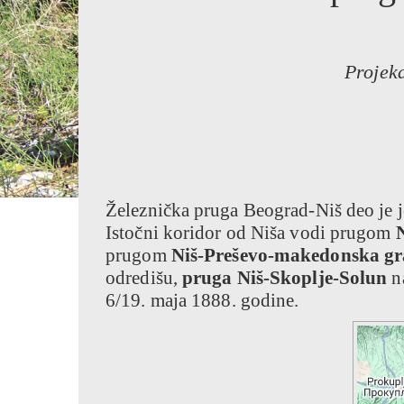
Proje
Železnička pruga Beograd-Niš deo je j
Istočni koridor od Niša vodi prugom
N
prugom
Niš-Preševo-makedonska gr
odredišu,
pruga Niš-Skoplje-Solun
na
6/19. maja 1888. godine.