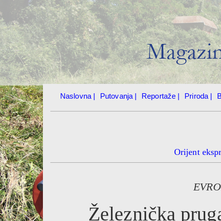
Naslovna |
Putovanja |
Reportaže |
Priroda |
B
Orijent eksp
EVRO
Železnička pru