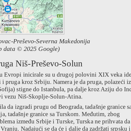
ovac-Preševo-Severna Makedonija
 data © 2025 Google)
pruga Niš-Preševo-Solun
 Evropi inicirale su u drugoj polovini XIX veka ide
 i pruga kroz Srbiju. Namera je da pruga, polazeći i
fija) stigne do Istanbula, pa dalje kroz Aziju do Ind
vi vezu Niš-Skoplje-Solun-Atina.
ila da izgradi prugu od Beograda, tadašnje granice s
a, tadašnje granice sa Turskom. Međutim, zbog
roblema između Srbije i Turske, Turska ne prihvata da
ranju. Nadajući se da će i dalje da zadržati srpsku i