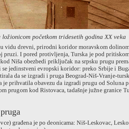
a ložionicom početkom tridesetih godina XX veka
 u vidu drevni, prirodni koridor moravskom dolinom
j pruzi. I pored protivljenja, Turska je pod pritisko
 kod Niša obezbedi priključak na srpsku prugu prem
 se jedinstveni evropski koridor: preko Srbije i Bug
stirala da se izgradi i pruga Beograd-Niš-Vranje-turs
a je prihvatila obavezu da izgradi prugu od Soluna 
kom prugom kod Ristovaca, tadašnje južne granice T
 pruga
vce) građena je po deonicama: Niš-Leskovac, Lesko