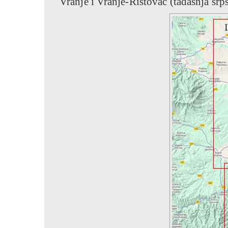
Vranje i Vranje-Ristovac (tadašnja srp