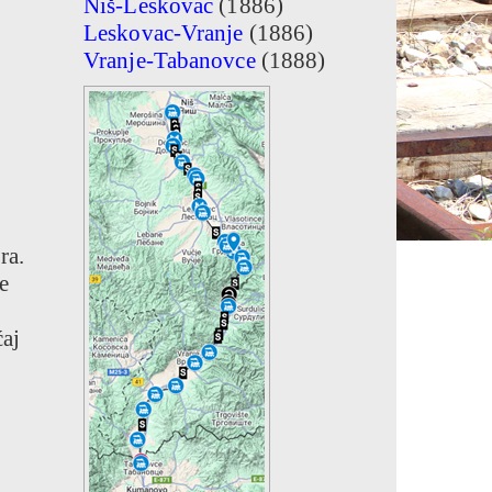
Niš-Leskovac
(1886)
Leskovac-Vranje
(1886)
Vranje-Tabanovce
(1888)
ra.
e
ćaj