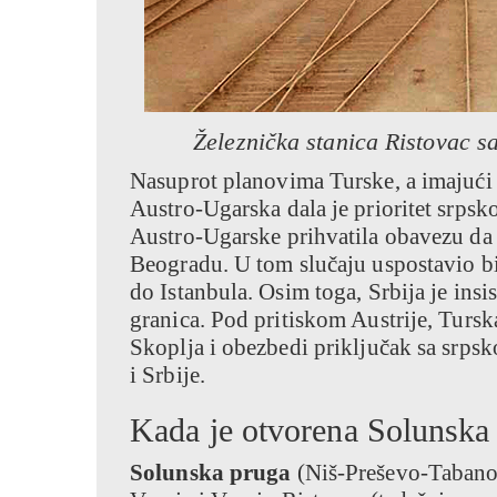
Železnička stanica Ristovac s
Nasuprot planovima Turske, a imajući
Austro-Ugarska dala je prioritet srpsko
Austro-Ugarske prihvatila obavezu da
Beogradu. U tom slučaju uspostavio bi
do Istanbula. Osim toga, Srbija je insi
granica. Pod pritiskom Austrije, Tursk
Skoplja i obezbedi priključak sa srps
i Srbije.
Kada je otvorena Solunska
Solunska pruga
(Niš-Preševo-Tabano