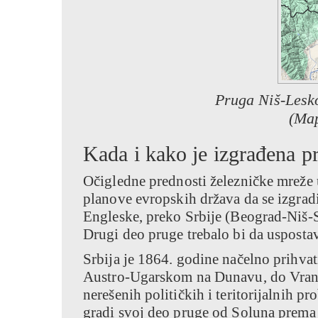
Pruga Niš-Lesk
(Map
Kada i kako je izgrađena 
Očigledne prednosti železničke mreže u
planove evropskih država da se izgradi
Engleske, preko Srbije (Beograd-Niš-So
Drugi deo pruge trebalo bi da usposta
Srbija je 1864. godine načelno prihvat
Austro-Ugarskom na Dunavu, do Vranj
nerešenih političkih i teritorijalnih p
gradi svoj deo pruge od Soluna prema V