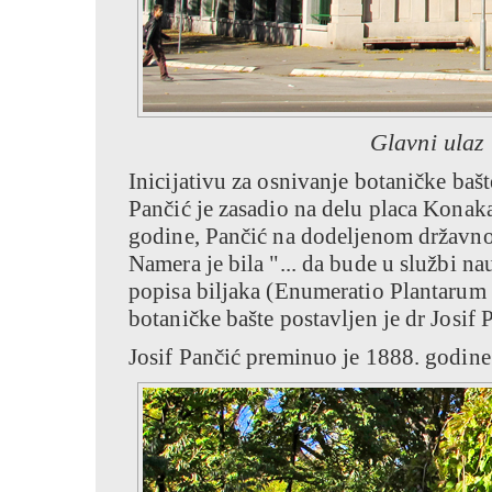
Glavni ulaz
Inicijativu za osnivanje botaničke baš
Pančić je zasadio na delu placa Konak
godine, Pančić na dodeljenom državno
Namera je bila "... da bude u službi n
popisa biljaka (Enumeratio Plantarum 
botaničke bašte postavljen je dr Josif P
Josif Pančić preminuo je 1888. godine