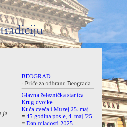
BEOGRAD
- Priče za odbranu Beograda
Glavna železnička stanica
Krug dvojke
Kuća cveća i Muzej 25. maj
 je
=
45 godina posle, 4. maj '25.
=
Dan mladosti 2025.