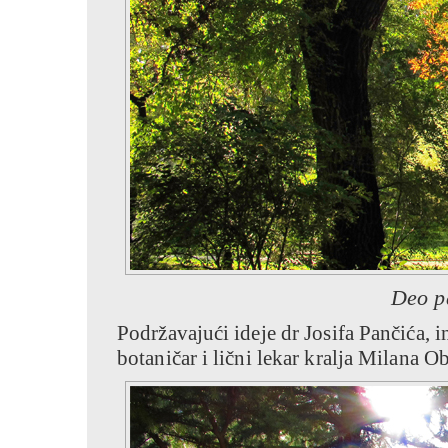
Deo p
Podržavajući ideje dr Josifa Pančića, 
botaničar i lični lekar kralja Milana O