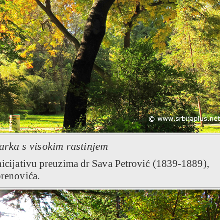
arka s visokim rastinjem
inicijativu preuzima dr Sava Petrović (1839-1889),
brenovića.