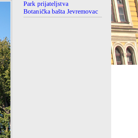
Park prijateljstva
Botanička bašta Jevremovac