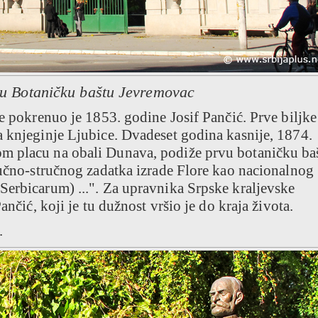
 u Botaničku baštu Jevremovac
te pokrenuo je 1853. godine Josif Pančić. Prve biljke
a knjeginje Ljubice. Dvadeset godina kasnije, 1874.
m placu na obali Dunava, podiže prvu botaničku ba
aučno-stručnog zadatka izrade Flore kao nacionalnog
Serbicarum) ...". Za upravnika Srpske kraljevske
ančić, koji je tu dužnost vršio je do kraja života.
.