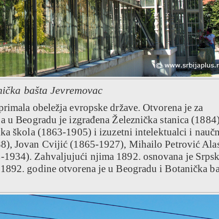
nička bašta Jevremovac
primala obeležja evropske države. Otvorena je za
 a u Beogradu je izgrađena Železnička stanica (1884)
ka škola (1863-1905) i izuzetni intelektualci i naučn
8), Jovan Cvijić (1865-1927), Mihailo Petrović Ala
1934). Zahvaljujući njima 1892. osnovana je Srps
1892. godine otvorena je u Beogradu i Botanička ba