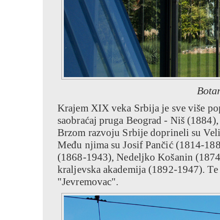
Bota
Krajem XIX veka Srbija je sve više po
saobraćaj pruga Beograd - Niš (1884),
Brzom razvoju Srbije doprineli su Veli
Među njima su Josif Pančić (1814-188
(1868-1943), Nedeljko Košanin (1874-
kraljevska akademija (1892-1947). Te 
"Jevremovac".