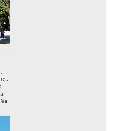
.
ici.
s
ka
šta