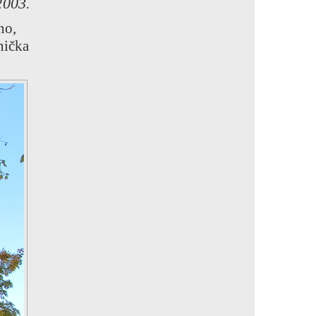
2003.
no,
nička