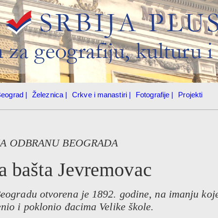
eograd |
Železnica |
Crkve i manastiri |
Fotografije |
Projekti
ZA ODBRANU BEOGRADA
a bašta Jevremovac
eogradu otvorena je 1892. godine, na imanju koje
nio i poklonio đacima Velike škole.