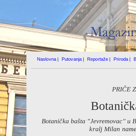
Naslovna |
Putovanja |
Reportaže |
Priroda |
B
PRIČE 
Botaničk
Botanička bašta "Jevremovac" u B
kralj Milan name