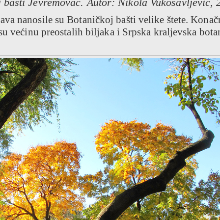
j bašti Jevremovac. Autor: Nikola Vukosavljević, 
va nanosile su Botaničkoj bašti velike štete. Konač
su većinu preostalih biljaka i Srpska kraljevska bota