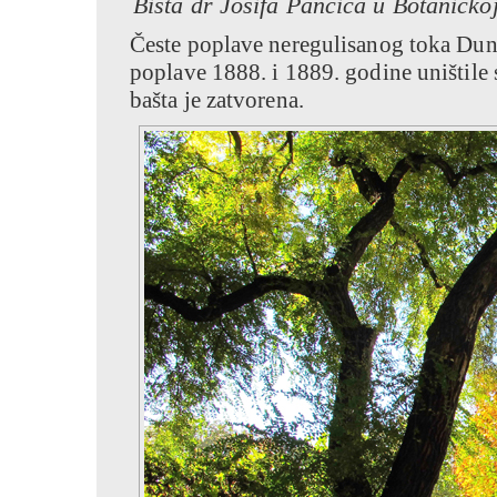
Bista dr Josifa Pančića u Botaničko
Česte poplave neregulisanog toka Duna
poplave 1888. i 1889. godine uništile 
bašta je zatvorena.