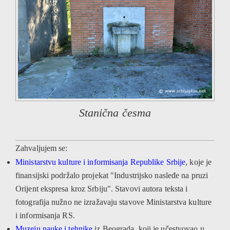
Stanična česma
Zahvaljujem se:
Ministarstvu kulture i informisanja Republike Srbije
, koje je
finansijski podržalo projekat "Industrijsko nasleđe na pruzi
Orijent ekspresa kroz Srbiju". Stavovi autora teksta i
fotografija nužno ne izražavaju stavove Ministarstva kulture
i informisanja RS.
Muzeju nauke i tehnike
iz Beograda, koji je učestvovao u