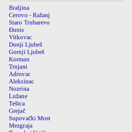
Braljina
Cerovo - Ražanj
Staro Trubarevo
Đunis
Vitkovac
Donji Ljubeš
Gornji Ljubeš
Korman
Trnjani
Adrovac
Aleksinac
Nozrina
Lužane
Tešica
Grejač
Supovački Most
Mezgraja