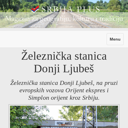
Toggle
Menu
navigati
Železnička stanica
Donji Ljubeš
Železnička stanica Donji Ljubeš, na pruzi
evropskih vozova Orijent ekspres i
Simplon orijent kroz Srbiju.