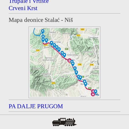
Trupale i Vrtište
Crveni Krst
Mapa deonice Stalać - Niš
PA DALJE PRUGOM