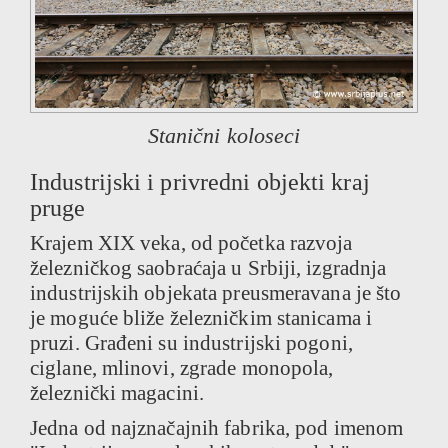
Stanični koloseci
Industrijski i privredni objekti kraj
pruge
Krajem XIX veka, od početka razvoja
železničkog saobraćaja u Srbiji, izgradnja
industrijskih objekata preusmeravana je što
je moguće bliže železničkim stanicama i
pruzi. Građeni su industrijski pogoni,
ciglane, mlinovi, zgrade monopola,
železnički magacini.
Jedna od najznačajnih fabrika, pod imenom