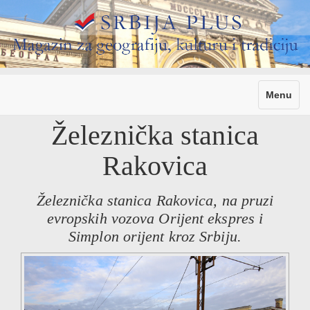
Toggle
Menu
navigati
Železnička stanica
Rakovica
Železnička stanica Rakovica, na pruzi
evropskih vozova Orijent ekspres i
Simplon orijent kroz Srbiju.