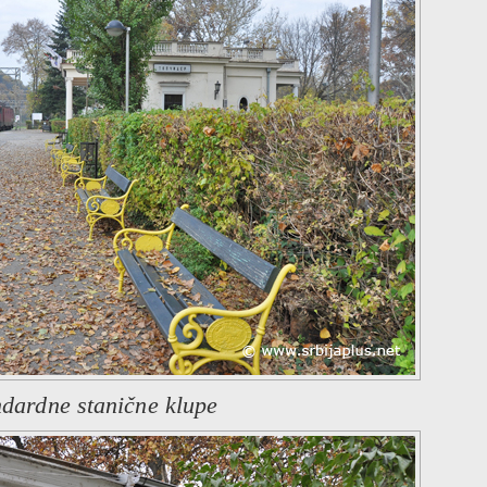
ndardne stanične klupe