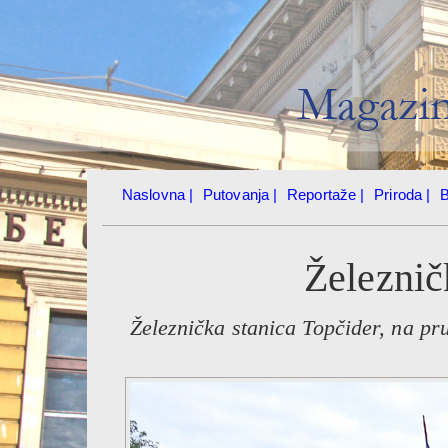
Naslovna |
Putovanja |
Reportaže |
Priroda |
B
Železnič
Železnička stanica Topčider, na pru