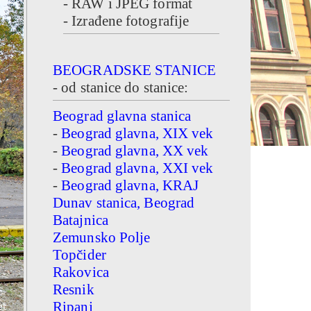
- RAW i JPEG format
- Izrađene fotografije
BEOGRADSKE STANICE
- od stanice do stanice:
Beograd glavna stanica
-
Beograd glavna, XIX vek
-
Beograd glavna, XX vek
-
Beograd glavna, XXI vek
-
Beograd glavna, KRAJ
Dunav stanica, Beograd
Batajnica
Zemunsko Polje
Topčider
Rakovica
Resnik
Ripanj