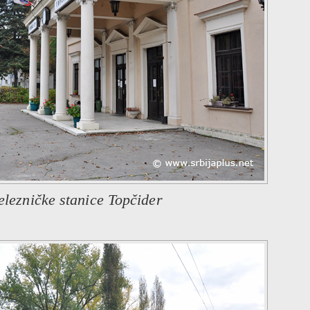
elezničke stanice Topčider