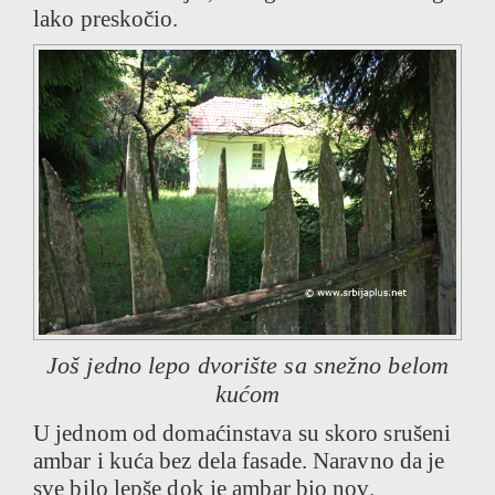
lako preskočio.
Još jedno lepo dvorište sa snežno belom
kućom
U jednom od domaćinstava su skoro srušeni
ambar i kuća bez dela fasade. Naravno da je
sve bilo lepše dok je ambar bio nov.