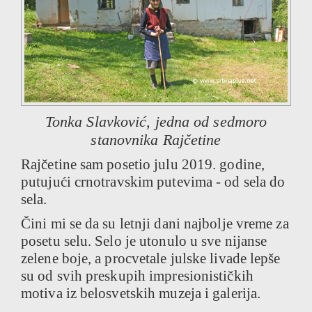
Tonka Slavković, jedna od sedmoro
stanovnika Rajčetine
Rajčetine sam posetio julu 2019. godine,
putujući crnotravskim putevima - od sela do
sela.
Čini mi se da su letnji dani najbolje vreme za
posetu selu. Selo je utonulo u sve nijanse
zelene boje, a procvetale julske livade lepše
su od svih preskupih impresionističkih
motiva iz belosvetskih muzeja i galerija.