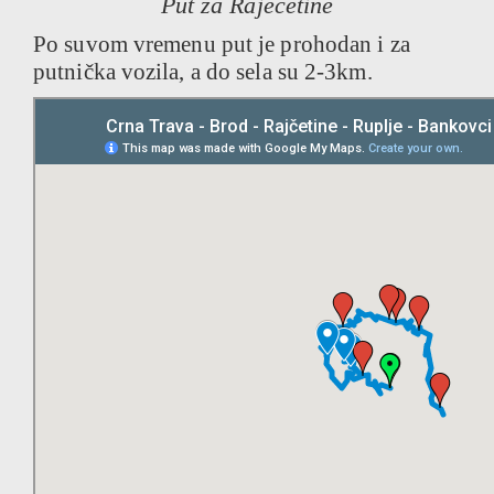
Put za Raječetine
Po suvom vremenu put je prohodan i za
putnička vozila, a do sela su 2-3km.