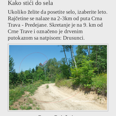
Kako stići do sela
Ukoliko želite da posetite selo, izaberite leto.
Rajčetine se nalaze na 2-3km od puta Crna
Trava - Predejane. Skretanje je na 9. km od
Crne Trave i označeno je drvenim
putokazom sa natpisom: Drusunci.