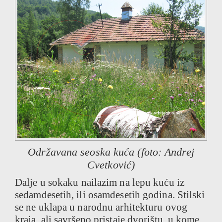
Održavana seoska kuća (foto: Andrej
Cvetković)
Dalje u sokaku nailazim na lepu kuću iz
sedamdesetih, ili osamdesetih godina. Stilski
se ne uklapa u narodnu arhitekturu ovog
kraja, ali savršeno pristaje dvorištu, u kome