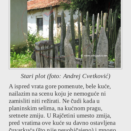
Stari plot (foto: Andrej Cvetković)
A ispred vrata gore pomenute, bele kuće,
nailazim na scenu koju je nemoguće ni
zamisliti niti režirati. Ne čudi kada u
planinskim selima, na kućnom pragu,
sretnete zmiju. U Rajčetini umesto zmija,
pred vratima ove kuće su davno ostavljena
čuvarkuća (što nije neuobičajeno) i mnogo,