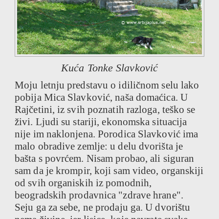
Kuća Tonke Slavković
Moju letnju predstavu o idiličnom selu lako
pobija Mica Slavković, naša domaćica. U
Rajčetini, iz svih poznatih razloga, teško se
živi. Ljudi su stariji, ekonomska situacija
nije im naklonjena. Porodica Slavković ima
malo obradive zemlje: u delu dvorišta je
bašta s povrćem. Nisam probao, ali siguran
sam da je krompir, koji sam video, organskiji
od svih organiskih iz pomodnih,
beogradskih prodavnica "zdrave hrane".
Seju ga za sebe, ne prodaju ga. U dvorištu