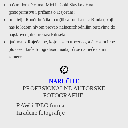
našim domaćicama, Mici i Tonki Slavković na
gostoprimstvu i pričama o Rajčetini;
prijatelju Ranđelu Nikoliću (ili samo: Lale iz Broda), koji
nas je ladom nivom proveo najneprohodnijim putevima do
najskrivenijih crnotravskih sela i
ljudima iz Raječetine, koje nisam upoznao, a čije sam lepe
plotove i kuće fotografisao, nadajući se da neće da mi
zamere.
NARUČITE
PROFESIONALNE AUTORSKE
FOTOGRAFIJE:
- RAW i JPEG format
- Izrađene fotografije