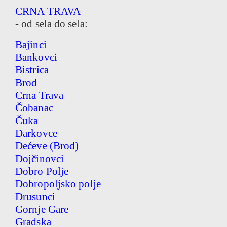
CRNA TRAVA
- od sela do sela:
Bajinci
Bankovci
Bistrica
Brod
Crna Trava
Čobanac
Čuka
Darkovce
Dećeve (Brod)
Dojčinovci
Dobro Polje
Dobropoljsko polje
Drusunci
Gornje Gare
Gradska