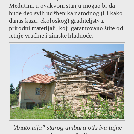
Međutim, u ovakvom stanju mogao bi da
bude deo svih udžbenika narodnog (ili kako
danas kažu: ekološkog) graditeljstva:
prirodni materijali, koji garantovano štite od
letnje vrućine i zimske hladnoće.
"Anatomija" starog ambara otkriva tajne