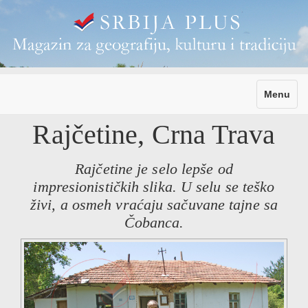
Toggle
Menu
navigati
Rajčetine, Crna Trava
Rajčetine je selo lepše od
impresionističkih slika. U selu se teško
živi, a osmeh vraćaju sačuvane tajne sa
Čobanca.