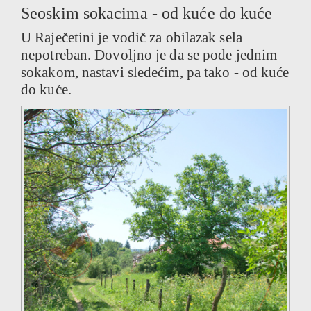
Seoskim sokacima - od kuće do kuće
U Raječetini je vodič za obilazak sela
nepotreban. Dovoljno je da se pođe jednim
sokakom, nastavi sledećim, pa tako - od kuće
do kuće.