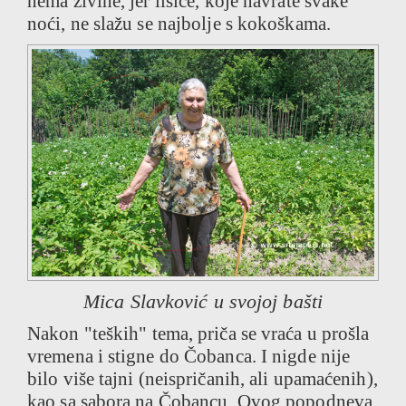
nema živine, jer lisice, koje navrate svake
noći, ne slažu se najbolje s kokoškama.
Mica Slavković u svojoj bašti
Nakon "teških" tema, priča se vraća u prošla
vremena i stigne do Čobanca. I nigde nije
bilo više tajni (neispričanih, ali upamaćenih),
kao sa sabora na Čobancu. Ovog popodneva