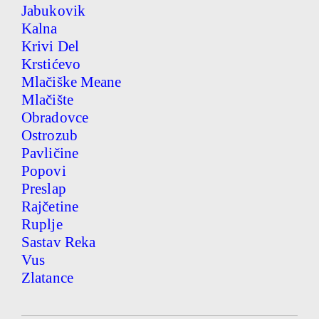
Jabukovik
Kalna
Krivi Del
Krstićevo
Mlačiške Meane
Mlačište
Obradovce
Ostrozub
Pavličine
Popovi
Preslap
Rajčetine
Ruplje
Sastav Reka
Vus
Zlatance