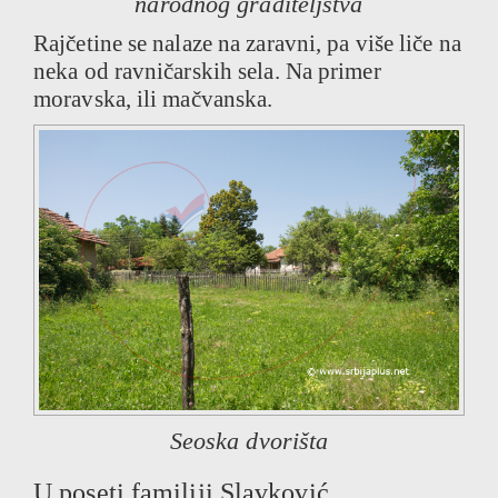
narodnog graditeljstva
Rajčetine se nalaze na zaravni, pa više liče na
neka od ravničarskih sela. Na primer
moravska, ili mačvanska.
Seoska dvorišta
U poseti familiji Slavković