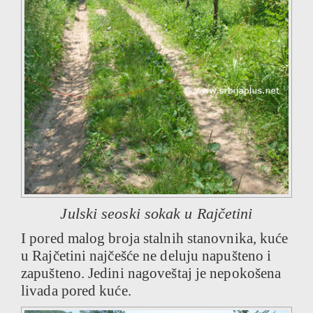
Julski seoski sokak u Rajčetini
I pored malog broja stalnih stanovnika, kuće
u Rajčetini najčešće ne deluju napušteno i
zapušteno. Jedini nagoveštaj je nepokošena
livada pored kuće.