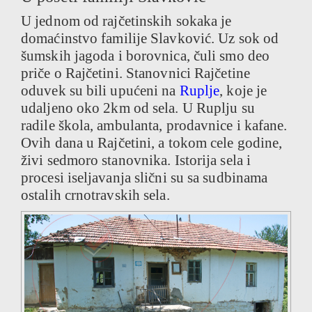
U jednom od rajčetinskih sokaka je
domaćinstvo familije Slavković. Uz sok od
šumskih jagoda i borovnica, čuli smo deo
priče o Rajčetini. Stanovnici Rajčetine
oduvek su bili upućeni na
Ruplje
, koje je
udaljeno oko 2km od sela. U Ruplju su
radile škola, ambulanta, prodavnice i kafane.
Ovih dana u Rajčetini, a tokom cele godine,
živi sedmoro stanovnika. Istorija sela i
procesi iseljavanja slični su sa sudbinama
ostalih crnotravskih sela.