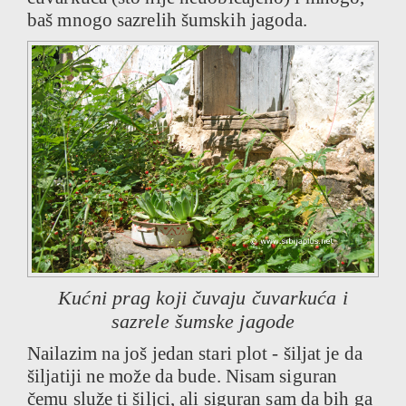
baš mnogo sazrelih šumskih jagoda.
Kućni prag koji čuvaju čuvarkuća i
sazrele šumske jagode
Nailazim na još jedan stari plot - šiljat je da
šiljatiji ne može da bude. Nisam siguran
čemu služe ti šiljci, ali siguran sam da bih ga