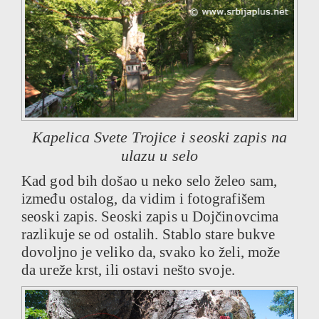
Kapelica Svete Trojice i seoski zapis na
ulazu u selo
Kad god bih došao u neko selo želeo sam,
između ostalog, da vidim i fotografišem
seoski zapis. Seoski zapis u Dojčinovcima
razlikuje se od ostalih. Stablo stare bukve
dovoljno je veliko da, svako ko želi, može
da ureže krst, ili ostavi nešto svoje.