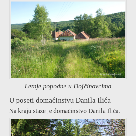
Letnje popodne u Dojčinovcima
U poseti domaćinstvu Danila Ilića
Na kraju staze je domaćinstvo Danila Ilića.