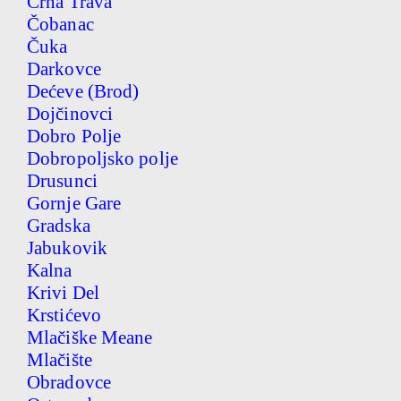
Crna Trava
Čobanac
Čuka
Darkovce
Dećeve (Brod)
Dojčinovci
Dobro Polje
Dobropoljsko polje
Drusunci
Gornje Gare
Gradska
Jabukovik
Kalna
Krivi Del
Krstićevo
Mlačiške Meane
Mlačište
Obradovce