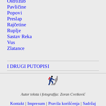
Ostrozub
Pavličine
Popovi
Preslap
Rajčetine
Ruplje
Sastav Reka
Vus
Zlatance
I DRUGI PUTOPISI
Autor teksta i fotografija: Zoran Cvetković
Kontakt
|
Impresum
|
Pravila korišćenja
|
Sadržaj