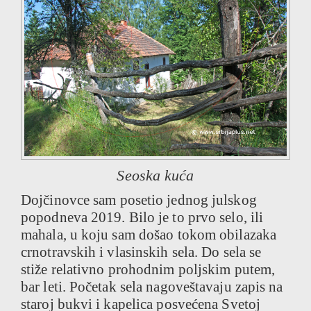
Seoska kuća
Dojčinovce sam posetio jednog julskog
popodneva 2019. Bilo je to prvo selo, ili
mahala, u koju sam došao tokom obilazaka
crnotravskih i vlasinskih sela. Do sela se
stiže relativno prohodnim poljskim putem,
bar leti. Početak sela nagoveštavaju zapis na
staroj bukvi i kapelica posvećena Svetoj