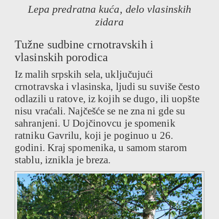
Lepa predratna kuća, delo vlasinskih
zidara
Tužne sudbine crnotravskih i
vlasinskih porodica
Iz malih srpskih sela, uključujući
crnotravska i vlasinska, ljudi su suviše često
odlazili u ratove, iz kojih se dugo, ili uopšte
nisu vraćali. Najčešće se ne zna ni gde su
sahranjeni. U Dojčinovcu je spomenik
ratniku Gavrilu, koji je poginuo u 26.
godini. Kraj spomenika, u samom starom
stablu, iznikla je breza.