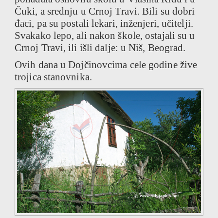
Čuki, a srednju u Crnoj Travi. Bili su dobri
đaci, pa su postali lekari, inženjeri, učitelji.
Svakako lepo, ali nakon škole, ostajali su u
Crnoj Travi, ili išli dalje: u Niš, Beograd.
Ovih dana u Dojčinovcima cele godine žive
trojica stanovnika.