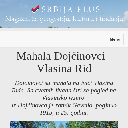
Toggle
Menu
navigati
Mahala Dojčinovci -
Vlasina Rid
Dojčinovci su mahala na ivici Vlasina
Rida. Sa cvetnih livada širi se pogled na
Vlasinsko jezero.
Iz Dojčinovca je ratnik Gavrilo, poginuo
1915, u 25. godini.