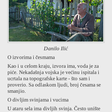
Danilo Ilić
O izvorima i česmama
Kao i u celom kraju, izvora ima, voda je za
piće. Nekadašnja vojska je većinu ispitala i
ucrtala na topografske karte - što sam i
proverio. Sa odlaskom ljudi, broj česama se
smanjio.
O divljim svinjama i vucima
U ataru sela ima divljih svinja. Često unište