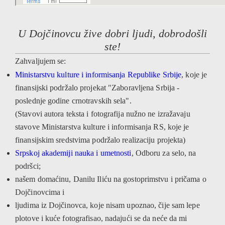
U Dojčinovcu žive dobri ljudi, dobrodošli
ste!
Zahvaljujem se:
Ministarstvu kulture i informisanja Republike Srbije
, koje je
finansijski podržalo projekat "Zaboravljena Srbija -
poslednje godine crnotravskih sela".
(Stavovi autora teksta i fotografija nužno ne izražavaju
stavove Ministarstva kulture i informisanja RS, koje je
finansijskim sredstvima podržalo realizaciju projekta)
Srpskoj akademiji nauka i umetnosti
, Odboru za selo, na
podršci;
našem domaćinu, Danilu Iliću na gostoprimstvu i pričama o
Dojčinovcima i
ljudima iz Dojčinovca, koje nisam upoznao, čije sam lepe
plotove i kuće fotografisao, nadajući se da neće da mi