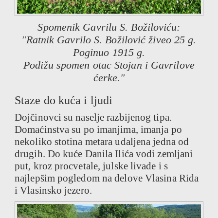
Spomenik Gavrilu S. Božiloviću:
"Ratnik Gavrilo S. Božilović živeo 25 g.
Poginuo 1915 g.
Podižu spomen otac Stojan i Gavrilove
ćerke."
Staze do kuća i ljudi
Dojčinovci su naselje razbijenog tipa.
Domaćinstva su po imanjima, imanja po
nekoliko stotina metara udaljena jedna od
drugih. Do kuće Danila Ilića vodi zemljani
put, kroz procvetale, julske livade i s
najlepšim pogledom na delove Vlasina Rida
i Vlasinsko jezero.