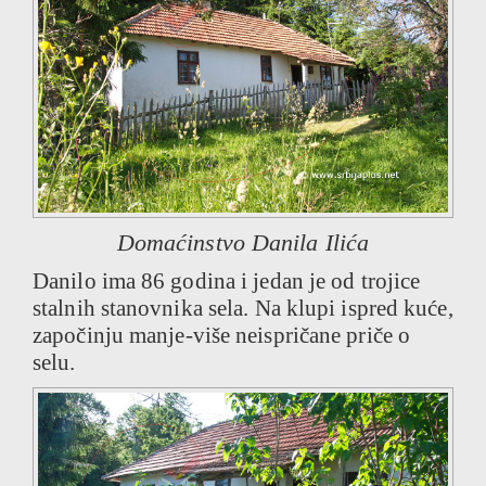
Domaćinstvo Danila Ilića
Danilo ima 86 godina i jedan je od trojice
stalnih stanovnika sela. Na klupi ispred kuće,
započinju manje-više neispričane priče o
selu.