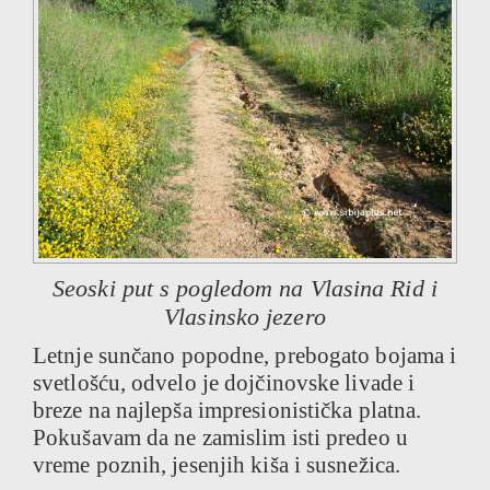
Seoski put s pogledom na Vlasina Rid i
Vlasinsko jezero
Letnje sunčano popodne, prebogato bojama i
svetlošću, odvelo je dojčinovske livade i
breze na najlepša impresionistička platna.
Pokušavam da ne zamislim isti predeo u
vreme poznih, jesenjih kiša i susnežica.