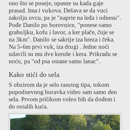
ono što se poseje, opasne su kada gaje
prasad. Ima i vukova. Dešava se da vuci
zakolju ovcu, pa je "naprte na leđa i odnesu".
Pođe Danilo po borovnice, "ponese samo
grabuljku, kofu i lavor, a ker plače, čuje se
na 3km". Danilo se sakrije iza breza i čeka.
Na 5-6m prvi vuk, iza drugi . Jedne noći
udavili su mu dve keruše i kera. Prikradu se
noću, pa "od psa ostane samo lanac".
Kako stići do sela
S obzirom da je selo rasutog tipa, tokom
popodnevnog boravka video sam samo deo
sela. Prvom prilikom voleo bih da dođem i
do ostalih kuća.