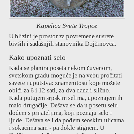
Kapelica Svete Trojice
U blizini je prostor za povremene susrete
bivših i sadašnjih stanovnika Dojčinovca.
Kako upoznati selo
Kada se planira poseta nekom čuvenom,
svetskom gradu moguće je na vebu pročitati
savete i uputstva: znamenitosti koje možete
obići za 6 i 12 sati, za dva dana i slično.
Kada putujem srpskim selima, upoznajem ih
malo drugačije. Dešava se da u posetu selu
dođem s prijateljima, koji poznaju selo i
ljude. Dešava se i da pođem seoskim ulicama
i sokacima sam - pa dokle stignem. U