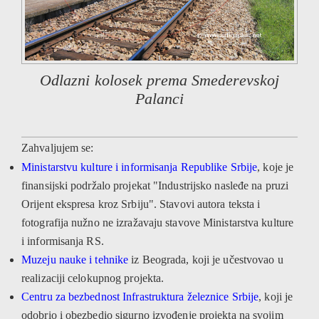
Odlazni kolosek prema Smederevskoj
Palanci
Zahvaljujem se:
Ministarstvu kulture i informisanja Republike Srbije
, koje je
finansijski podržalo projekat "Industrijsko nasleđe na pruzi
Orijent ekspresa kroz Srbiju". Stavovi autora teksta i
fotografija nužno ne izražavaju stavove Ministarstva kulture
i informisanja RS.
Muzeju nauke i tehnike
iz Beograda, koji je učestvovao u
realizaciji celokupnog projekta.
Centru za bezbednost Infrastruktura železnice Srbije
, koji je
odobrio i obezbedio sigurno izvođenje projekta na svojim